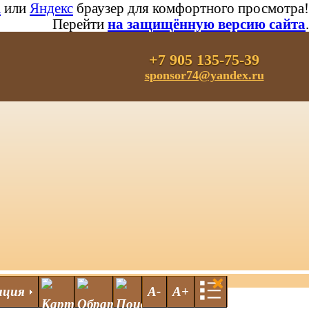
a
или
Яндекс
браузер для комфортного просмотра!
Перейти
на защищённую версию сайта
.
+7 905 135-75-39
sponsor74@yandex.ru
ация
А-
А+