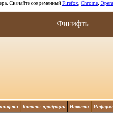
зера. Скачайте современный
Firefox
,
Chrome
,
Oper
Финифть
финифти
Каталог продукции
Новости
Информ